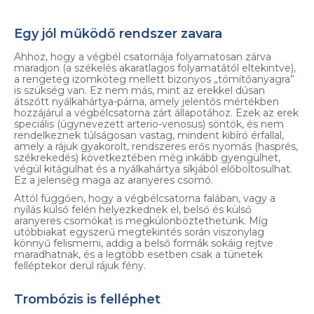
Egy jól működő rendszer zavara
Ahhoz, hogy a végbél csatornája folyamatosan zárva
maradjon (a székelés akaratlagos folyamatától eltekintve),
a rengeteg izomköteg mellett bizonyos „tömítőanyagra”
is szükség van. Ez nem más, mint az erekkel dúsan
átszőtt nyálkahártya-párna, amely jelentős mértékben
hozzájárul a végbélcsatorna zárt állapotához. Ezek az erek
speciális (úgynevezett arterio-venosus) söntök, és nem
rendelkeznek túlságosan vastag, mindent kibíró érfallal,
amely a rájuk gyakorolt, rendszeres erős nyomás (hasprés,
székrekedés) következtében még inkább gyengülhet,
végül kitágulhat és a nyálkahártya síkjából előboltosulhat.
Ez a jelenség maga az aranyeres csomó.
Attól függően, hogy a végbélcsatorna falában, vagy a
nyílás külső felén helyezkednek el, belső és külső
aranyeres csomókat is megkülönböztethetünk. Míg
utóbbiakat egyszerű megtekintés során viszonylag
könnyű felismerni, addig a belső formák sokáig rejtve
maradhatnak, és a legtöbb esetben csak a tünetek
felléptekor derül rájuk fény.
Trombózis is felléphet