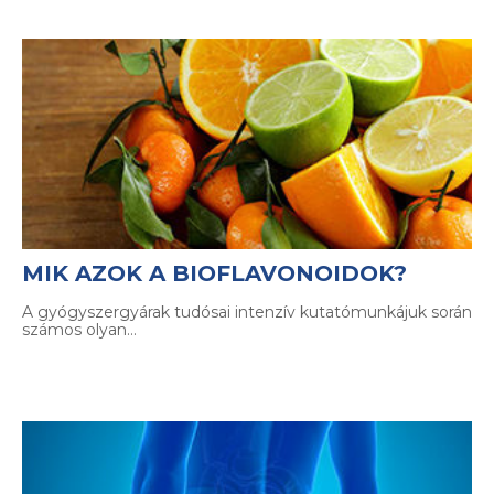
MIK AZOK A BIOFLAVONOIDOK?
A gyógyszergyárak tudósai intenzív kutatómunkájuk során
számos olyan…