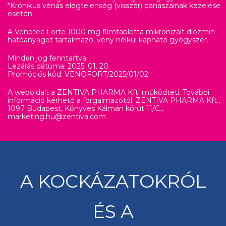
*Krónikus vénás elégtelenség (visszér) panaszainak kezelése
esetén.
A Venotec Forte 1000 mg filmtabletta mikronizált diozmin
hatóanyagot tartalmazó, vény nélkül kapható gyógyszer.
Minden jog fenntartva.
Lezárás dátuma: 2025. 01. 20.
Promóciós kód: VENOFORT/2025/01/02
A weboldalt a ZENTIVA PHARMA Kft. működteti. További
információ kérhető a forgalmazótól: ZENTIVA PHARMA Kft.,
1097 Budapest, Könyves Kálmán körút 11/C.,
marketing.hu@zentiva.com
A KOCKÁZATOKRÓL
ÉS A