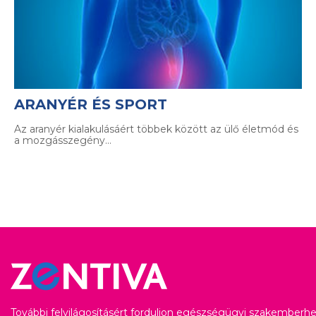
ARANYÉR ÉS SPORT
Az aranyér kialakulásáért többek között az ülő életmód és
a mozgásszegény…
További felvilágosításért forduljon egészségügyi szakemberhe