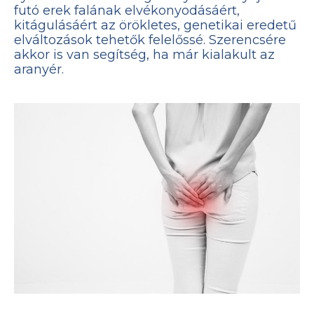
futó erek falának elvékonyodásáért,
kitágulásáért az örökletes, genetikai eredetű
elváltozások tehetők felelőssé. Szerencsére
akkor is van segítség, ha már kialakult az
aranyér.