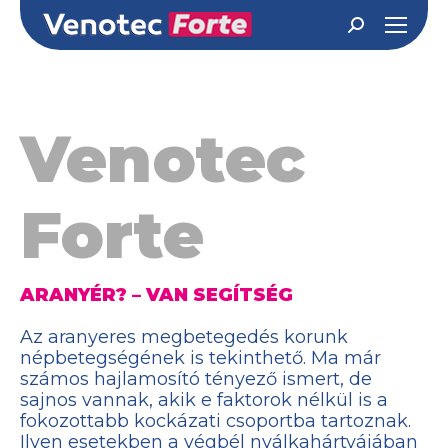
Search:
Venotec
Forte
ARANYÉR? – VAN SEGÍTSÉG
Az aranyeres megbetegedés korunk
népbetegségének is tekinthető. Ma már
számos hajlamosító tényező ismert, de
sajnos vannak, akik e faktorok nélkül is a
fokozottabb kockázati csoportba tartoznak.
Ilyen esetekben a végbél nyálkahártyájában