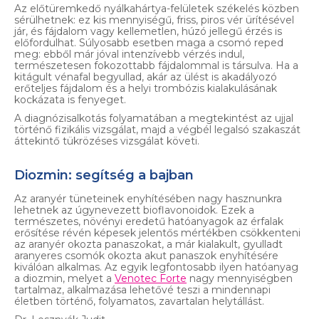
Az előtüremkedő nyálkahártya-felületek székelés közben
sérülhetnek: ez kis mennyiségű, friss, piros vér ürítésével
jár, és fájdalom vagy kellemetlen, húzó jellegű érzés is
előfordulhat. Súlyosabb esetben maga a csomó reped
meg: ebből már jóval intenzívebb vérzés indul,
természetesen fokozottabb fájdalommal is társulva. Ha a
kitágult vénafal begyullad, akár az ülést is akadályozó
erőteljes fájdalom és a helyi trombózis kialakulásának
kockázata is fenyeget.
A diagnózisalkotás folyamatában a megtekintést az ujjal
történő fizikális vizsgálat, majd a végbél legalsó szakaszát
áttekintő tükrözéses vizsgálat követi.
Diozmin: segítség a bajban
Az aranyér tüneteinek enyhítésében nagy hasznunkra
lehetnek az úgynevezett bioflavonoidok. Ezek a
természetes, növényi eredetű hatóanyagok az érfalak
erősítése révén képesek jelentős mértékben csökkenteni
az aranyér okozta panaszokat, a már kialakult, gyulladt
aranyeres csomók okozta akut panaszok enyhítésére
kiválóan alkalmas. Az egyik legfontosabb ilyen hatóanyag
a diozmin, melyet a
Venotec Forte
nagy mennyiségben
tartalmaz, alkalmazása lehetővé teszi a mindennapi
életben történő, folyamatos, zavartalan helytállást.