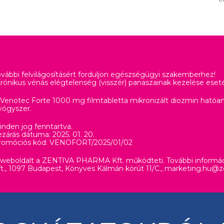
ovábbi felvilágosításért forduljon egészségügyi szakemberhez!
Krónikus vénás elégtelenség (visszér) panaszainak kezelése eset
 Venotec Forte 1000 mg filmtabletta mikronizált diozmin hatóan
yógyszer.
inden jog fenntartva.
zárás dátuma: 2025. 01. 20.
romóciós kód: VENOFORT/2025/01/02
 weboldalt a ZENTIVA PHARMA Kft. működteti. További inform
ft., 1097 Budapest, Könyves Kálmán körút 11/C.,
marketing.hu@z