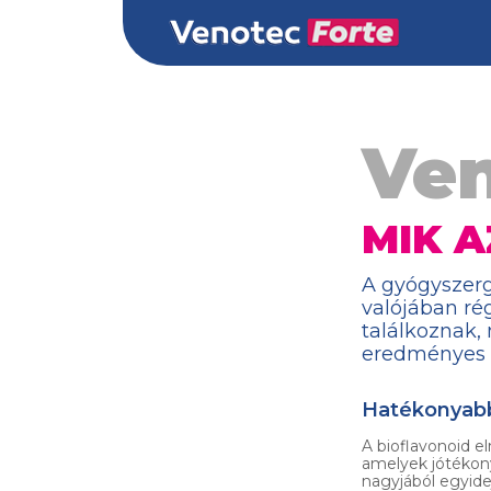
Ven
MIK 
A gyógyszerg
valójában ré
találkoznak
eredményes k
Hatékonyabb
A bioflavonoid e
amelyek jótékony
nagyjából egyid