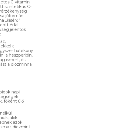
zetes C-vitamin
tt szintetikus C-
ű vérzékenység
rsa jóformán
a „kísérő”
dott érfal
ység jelentős
e.
az,
ekkel a
ógyszer hatékony
, a heszperidin,
ag ismert, és
ást a diozminnal
oidok napi
etegségek
, főként ülő
nélkül
iük, akik
vednek azok
almaz diozmint,