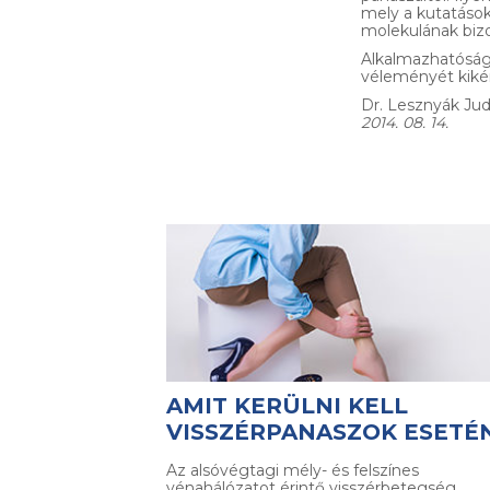
mely a kutatások
molekulának bizo
Alkalmazhatóság
véleményét kikér
Dr. Lesznyák Jud
2014. 08. 14.
AMIT KERÜLNI KELL
VISSZÉRPANASZOK ESETÉ
Az alsóvégtagi mély- és felszínes
vénahálózatot érintő visszérbetegség…