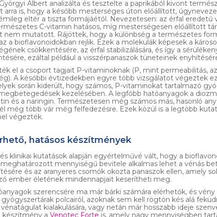
Györgyi Albert analizálta és tesztelte a paprikából kivont termés
elt arra is, hogy a később mesterséges úton előállított, úgyneveze
émileg eltér a tiszta formájáétól. Nevezetesen: az érfal eredet
rmészetes C-vitamin hatásos, míg mesterségesen előállított tá
t nem mutatott. Rájöttek, hogy a különbség a természetes form
az a bioflavonoidokban rejlik. Ezek a molekulák képesek a károso
gének csökkentésére, az érfal stabilizálására, és így a sérüléken
ésére, ezáltal például a visszérpanaszok tüneteinek enyhítésér
ék el a csoport tagjait P-vitaminoknak (P, mint permeabilitás, az
g). A későbbi évtizedekben egyre több vizsgálatot végeztek ez
lyek során kiderült, hogy számos, P-vitaminokat tartalmazó gy
ű megbetegedések kezelésében. A legfőbb hatóanyagok a diozmin
retin és a naringin. Természetesen még számos más, hasonló any
él még több vár még felfedezésre. Ezek közül is a legtöbb kutat
nel végezték.
rhető, hatásos készítmények
és klinikai kutatások alapján egyértelművé vált, hogy a bioflavon
 meghatározott mennyiségű bevitele alkalmas lehet a vénás b
tésére és az aranyeres csomók okozta panaszok ellen, amely sok
gző ember életének mindennapjait keserítheti meg.
óanyagok szerencsére ma már bárki számára elérhetők, és vény 
gyógyszertárak polcairól, azoknak sem kell rögtön kés alá feküdn
vénatágulat kialakulására, vagy netán már hosszabb ideje szen
en készítmény a
Venotec Forte
is, amely nagy mennyiségben tart