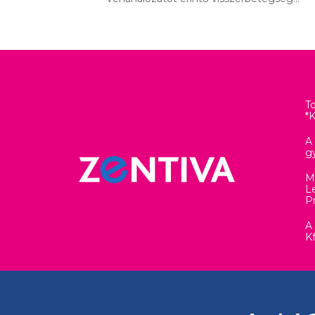
T
*
A
g
M
Le
P
A
K