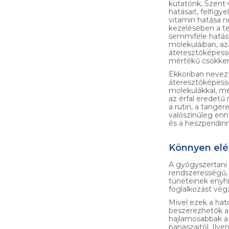
kutatónk, Szent-
hatásait, felfigy
vitamin hatása n
kezelésében a te
semmiféle hatás
molekuláiban, az
áteresztőképessé
mértékű csökkent
Ekkoriban nevezt
áteresztőképessé
molekulákkal, me
az érfal eredet
a rutin, a tange
valószínűleg enn
és a heszperidin
Könnyen elé
A gyógyszertani 
rendszerességű,
tüneteinek enyhí
foglalkozást vé
Mivel ezek a hat
beszerezhetők a 
hajlamosabbak a 
panaszaitól. Ily