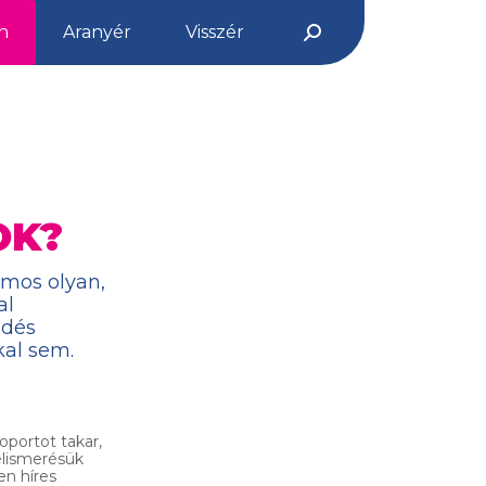
n
Aranyér
Visszér
Search:
OK?
ámos olyan,
al
edés
kal sem.
oportot takar,
elismerésük
en híres