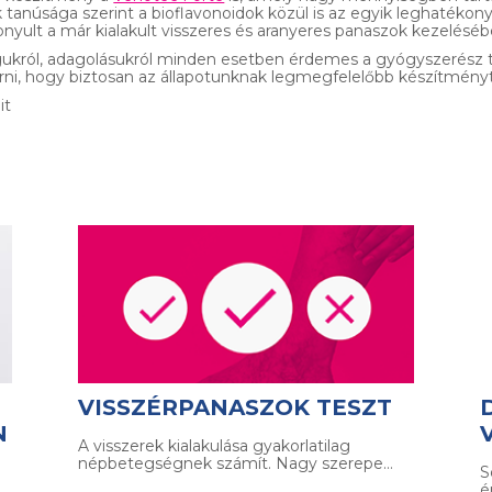
 tanúsága szerint a bioflavonoidok közül is az egyik leghatékon
nyult a már kialakult visszeres és aranyeres panaszok kezeléséb
ukról, adagolásukról minden esetben érdemes a gyógyszerész t
ni, hogy biztosan az állapotunknak legmegfelelőbb készítményt
it
VISSZÉRPANASZOK TESZT
N
A visszerek kialakulása gyakorlatilag
népbetegségnek számít. Nagy szerepe…
S
é