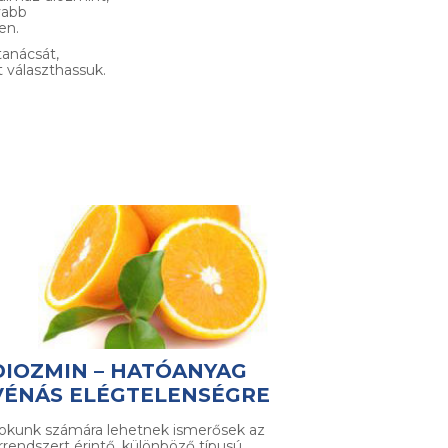
yabb
en.
anácsát,
 választhassuk.
DIOZMIN – HATÓANYAG
VÉNÁS ELÉGTELENSÉGRE
okunk számára lehetnek ismerősek az
rrendszert érintő, különböző típusú…