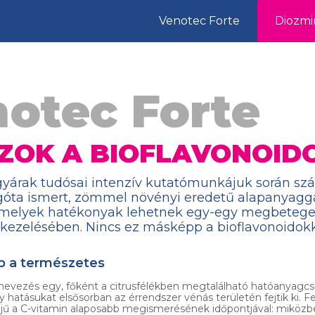
Venotec Forte
Diozmi
otec Forte
AZOK A BIOFLAVONOID
yárak tudósai intenzív kutatómunkájuk során sz
góta ismert, zömmel növényi eredetű alapanyagg
, melyek hatékonyak lehetnek egy-egy megbeteg
ezelésében. Nincs ez másképp a bioflavonoidok
 a természetes
lnevezés egy, főként a citrusfélékben megtalálható hatóanyagcs
 hatásukat elsősorban az érrendszer vénás területén fejtik ki. F
ejű a C-vitamin alaposabb megismerésének időpontjával: miközb