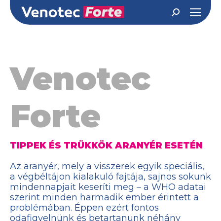
Search:
Venotec
Forte
TIPPEK ÉS TRÜKKÖK ARANYÉR ESETÉN
Az aranyér, mely a visszerek egyik speciális,
a végbéltájon kialakuló fajtája, sajnos sokunk
mindennapjait keseríti meg – a WHO adatai
szerint minden harmadik ember érintett a
problémában. Éppen ezért fontos
odafigyelnünk és betartanunk néhány