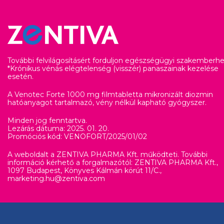
További felvilágosításért forduljon egészségügyi szakemberhe
*Krónikus vénás elégtelenség (visszér) panaszainak kezelése
esetén.
A Venotec Forte 1000 mg filmtabletta mikronizált diozmin
hatóanyagot tartalmazó, vény nélkül kapható gyógyszer.
Minden jog fenntartva.
Lezárás dátuma: 2025. 01. 20.
Promóciós kód: VENOFORT/2025/01/02
A weboldalt a ZENTIVA PHARMA Kft. működteti. További
információ kérhető a forgalmazótól: ZENTIVA PHARMA Kft.,
1097 Budapest, Könyves Kálmán körút 11/C.,
marketing.hu@zentiva.com