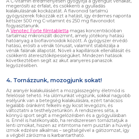
A C-vitamin eredményesen gyógyítja a gyengült vénákat,
megerősíti az érfalat, és csökkenti a gyulladás
kialakulásának kockázatát. A flavonoid tartalmú
gyógyszerek fokozzák ezt a hatást, így érdemes naponta
kétszer 500 mg C-vitamint és 250 mg flavonoidot
fogyasztanunk.
A
Venotec Forte filmtabletta
magas koncentrációban
tartalmaz mikronizált diozmint, amely jótékony hatású
hatóanyag a bioflavonoidok között. A gyógyszer érvédő
hatású, erősíti a vénák tónusát, valamint stabilizálja a
vénák falának állapotát. Növeli a kapillárisok ellenállását és
csökkenti áteresztőképességüket. Mindezen hatások
következtében segít az akut aranyeres panaszok
legyőzésében.
4. Tornázzunk, mozogjunk sokat!
Az aranyér kialakulásáért a mozgásszegény életmód is
felelőssé tehető. Ha ülőmunkát végzünk, sokkal nagyobb
esélyünk van a betegség kialakulására, ezért tanácsos
legalább óránként felkelni egy kicsit levegőzni, és
változtatni a testhelyzetünkön. A rendszeres séta, a
könnyű sport segít a megelőzésben és a gyógyulásban
is. Ennél is hatékonyabb, ha rendszeresen tornáztatjuk a
lenti izmokat, hiszen az intimtorna nem pusztán a hüvelyi
izmok edzésre alkalmas – segítségével a gátizomzat, így
a végbél záróizma is karbantartható.