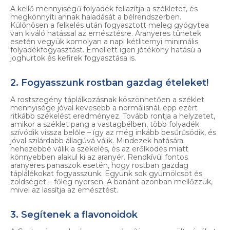
A kellő mennyiségű folyadék fellazítja a székletet, és
megkönnyíti annak haladását a bélrendszerben.
Különösen a felkelés után fogyasztott meleg gyógytea
van kiváló hatással az emésztésre. Aranyeres tünetek
esetén vegyük komolyan a napi kétliternyi minimális
folyadékfogyasztást. Emellett igen jótékony hatású a
joghurtok és kefirek fogyasztása is.
2. Fogyasszunk rostban gazdag ételeket!
A rostszegény táplálkozásnak köszönhetően a széklet
mennyisége jóval kevesebb a normálisnál, épp ezért
ritkább székelést eredményez. Tovább rontja a helyzetet,
amikor a széklet pang a vastagbélben, több folyadék
szívódik vissza belőle – így az még inkább besűrűsödik, és
jóval szilárdabb állagúvá válik. Mindezek hatására
nehezebbé válik a székelés, és az erőlködés miatt
könnyebben alakul ki az aranyér. Rendkívül fontos
aranyeres panaszok esetén, hogy rostban gazdag
táplálékokat fogyasszunk. Együnk sok gyümölcsöt és
zöldséget – főleg nyersen. A banánt azonban mellőzzük,
mivel az lassítja az emésztést.
3. Segítenek a flavonoidok